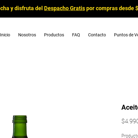
cha y disfruta del
Despacho Gratis
por compras desde 
Inicio
Nosotros
Productos
FAQ
Contacto
Puntos de V
Aceit
$4.99
Producto