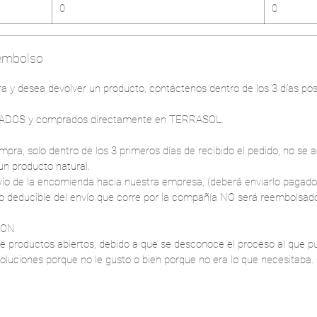
0
0
eembolso
a y desea devolver un producto, contáctenos dentro de los 3 días pos
LLADOS y comprados directamente en TERRASOL.
mpra, solo dentro de los 3 primeros días de recibido el pedido, no se 
un producto natural.
vío de la encomienda hacia nuestra empresa, (deberá enviarlo pagado
 deducible del envío que corre por la compañía NO será reembolsad
ION
e productos abiertos, debido a que se desconoce el proceso al que p
luciones porque no le gusto o bien porque no era lo que necesitaba.