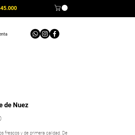
$45.000
enta
e de Nuez
Precio
0
s frescos y de primera calidad. De