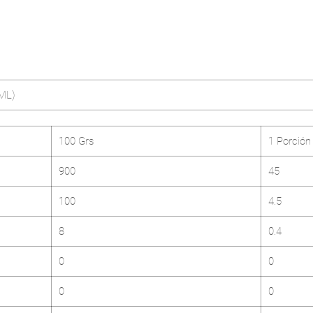
salud ce
2. Usos:
ensalada
inspira
dips. Ta
ML)
toque fi
platos d
100 Grs
1 Porción
900
45
100
4.5
8
0.4
0
0
0
0