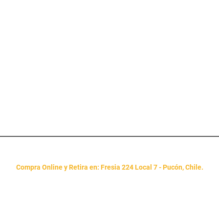
Suscríbete a recibir promociones exclusivas:
Enviar
Compra Online y Retira en: Fresia 224 Local 7 - Pucón, Chile.
entas:
ventasterrasolpucon@gmail.com
| WhatsApp de Ventas: +56 