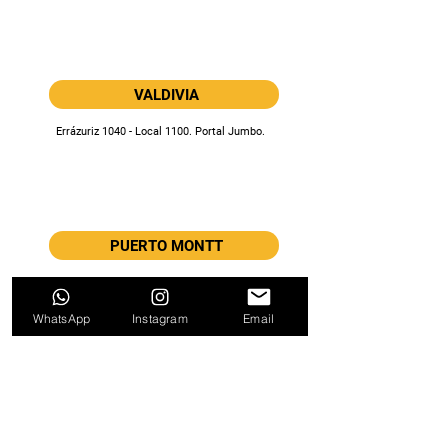
VALDIVIA
Errázuriz 1040 - Local 1100. Portal Jumbo.
PUERTO MONTT
Juan Soler Manfredini 31 - Local Z16. Mall Paseo
Costanera.
WhatsApp
Instagram
Email